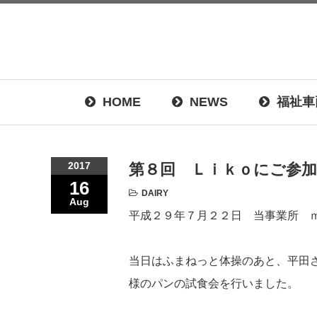
HOME
NEWS
福祉車
2017
第８回 Ｌｉｋｏにご参
16
DAIRY
Aug
平成２９年７月２２日 当事業所 
当日はふまねっと体操のあと、平田
様のパンの試食会を行いました。