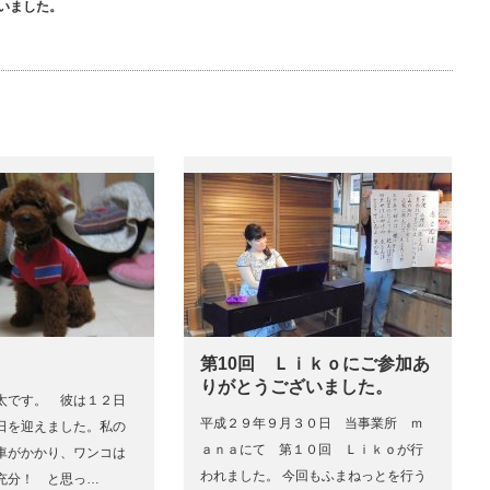
いました。
第10回 Ｌｉｋｏにご参加あ
りがとうございました。
太です。 彼は１２日
平成２９年９月３０日 当事業所 ｍ
日を迎えました。私の
ａｎａにて 第１０回 Ｌｉｋｏが行
車がかかり、ワンコは
われました。 今回もふまねっとを行う
充分！ と思っ…