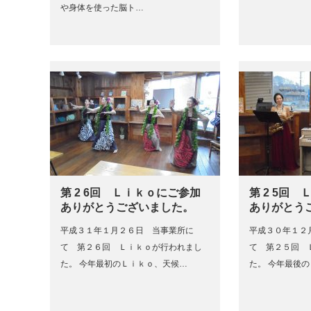
や身体を使った脳ト…
第 2 6回 Ｌｉｋｏにご参加
第 2 5回
ありがとうございました。
ありがとう
平成３１年１月２６日 当事業所に
平成３０年１２
て 第２６回 Ｌｉｋｏが行われまし
て 第２５回 
た。 今年最初のＬｉｋｏ、天候…
た。 今年最後