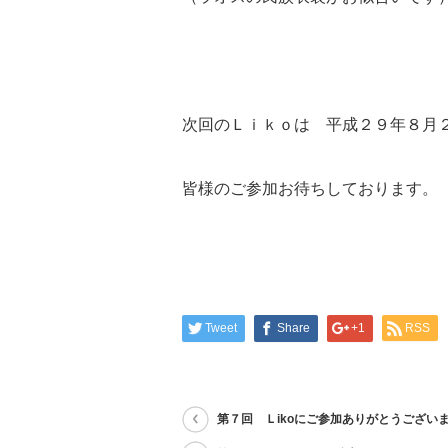
次回のＬｉｋｏは 平成２９年８月
皆様のご参加お待ちしております。
Tweet
Share
+1
RSS
第７回 Ｌikoにご参加ありがとうござい