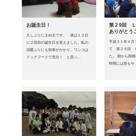
お誕生日！
第 2 9回
ありがとう
久しぶりにまめ太です。 彼は１２日
平成３１年４月
に２回目の誕生日を迎えました。私の
て 第２９回 
溺愛ぶりにも拍車がかかり、ワンコは
た。 朝から雨
ドックフードで充分！ と思っ…
時間には雨もや