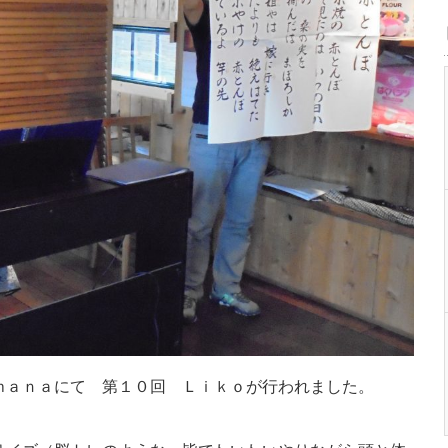
ｍａｎａにて 第１０回 Ｌｉｋｏが行われました。