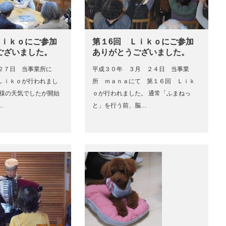
 Ｌｉｋｏにご参加
第１6回 Ｌｉｋｏにご参加
ございました。
ありがとうございました。
２７日 当事業所に
平成３０年 ３月 ２４日 当事業
Ｌｉｋｏが行われまし
所 ｍａｎａにて 第１６回 Ｌｉｋ
模様の天気でしたが開始
ｏが行われました。 通常「ふまねっ
…
と」を行う前、脳…