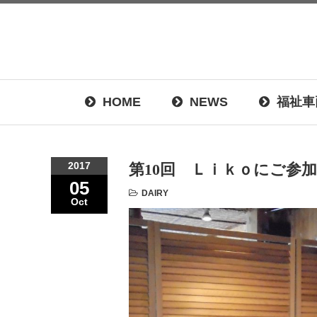
HOME
NEWS
福祉車
2017
第10回 Ｌｉｋｏにご参
05
DAIRY
Oct