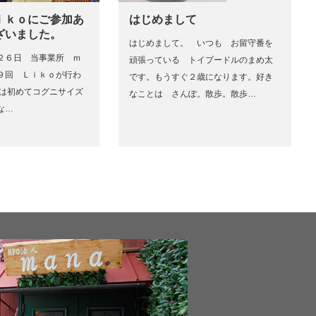
ｉｋｏにご参加あ
はじめまして
ざいました。
はじめまして。 いつも お留守番を
２６日 当事業所 ｍ
頑張っている トイプードルのまめ太
９回 Ｌｉｋｏが行わ
です。もうすぐ２歳になります。好き
回は初めてコグニサイズ
なことは さんぽ。散歩。散歩…
な…