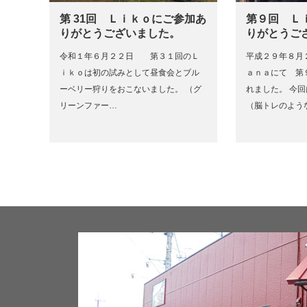
第 31回 Ｌｉｋｏにご参加あ
第９回 Ｌ
りがとうございました。
りがとうご
令和１年６月２２日 第３１回のＬ
平成２９年８月
ｉｋｏは初の試みとして昼食会とブル
ａｎａにて 第
ーベリー狩りをおこないました。 （グ
れました。 今
リーンファー…
（脳トレのよう